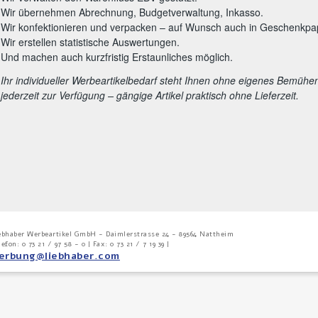
Wir übernehmen Abrechnung, Budgetverwaltung, Inkasso.
Wir konfektionieren und verpacken – auf Wunsch auch in Geschenkpap
Wir erstellen statistische Auswertungen.
Und machen auch kurzfristig Erstaunliches möglich.
Ihr individueller Werbeartikelbedarf steht Ihnen ohne eigenes Bemühe
jederzeit zur Verfügung – gängige Artikel praktisch ohne Lieferzeit.
ebhaber Werbeartikel GmbH - Daimlerstrasse 24 - 89564 Nattheim
lefon: 0 73 21 / 97 58 - 0 | Fax: 0 73 21 / 7 19 39 |
erbung@liebhaber.com